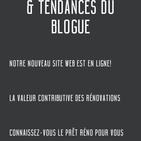
& TENDANCES DU
ARTICLES RÉCENTS
BLOGUE
Notre nouveau site Web est en ligne!
La valeur contributive des rénovations
Connaissez-vous le prêt réno pour vous aider à
concrétiser votre projet de rénovation?
NOTRE NOUVEAU SITE WEB EST EN LIGNE!
RÉALISATIONS RÉCENTES
LA VALEUR CONTRIBUTIVE DES RÉNOVATIONS
CONNAISSEZ-VOUS LE PRÊT RÉNO POUR VOUS