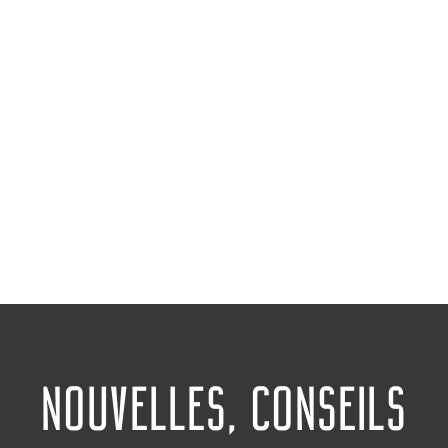
Une ENTREPRISE FAMILIALE passionnée par vos
rénovations depuis plus de 25 ans!
Nous prenons à coeur vos projets en tenant
compte de votre VIE FAMILIALE et l'intérêt de
VOS AFFAIRES...
NOUVELLES, CONSEILS