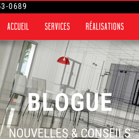
53-0689
ACCUEIL
SERVICES
RÉALISATIONS
B
L
O
G
U
E
NOUVELLES & CONSEILS