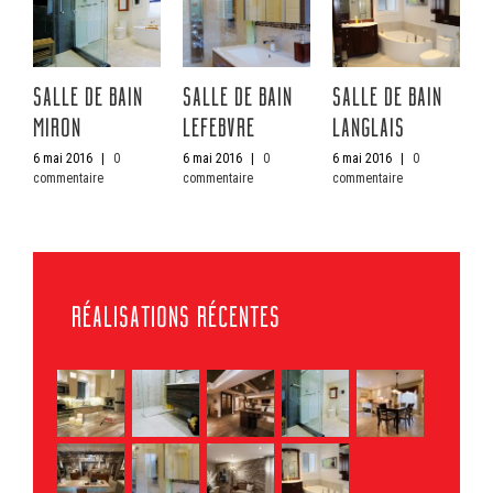
SALLE DE BAIN
SALLE DE BAIN
SALLE DE BAIN
S
MIRON
LEFEBVRE
LANGLAIS
K
6 mai 2016
|
0
6 mai 2016
|
0
6 mai 2016
|
0
5
commentaire
commentaire
commentaire
c
RÉALISATIONS RÉCENTES